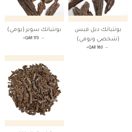
بونتيانك دبل فيس
بونتيانك سوبر (يومي)
+
السعر العادي
—
(شخصي ويومي)
QAR 170
+
السعر العادي
—
QAR 180