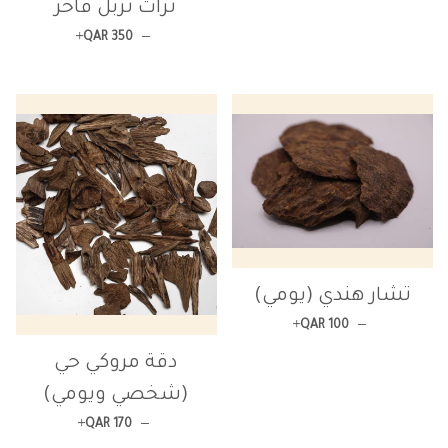
ترات تربل فاخر
+
السعر العادي
—
QAR 350
تشار هندي (يومي)
+
السعر العادي
—
QAR 100
دقة مروكي حي
(شخصي ويومي)
+
السعر العادي
—
QAR 170