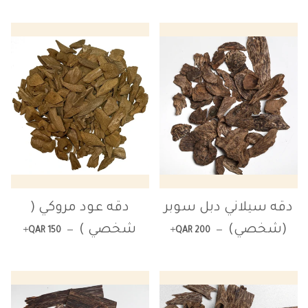
دقه سيلاني دبل سوبر
دقه عود مروكي (
+
السعر العادي
+
السعر العادي
(شخصي)
شخصي )
—
—
QAR 150
QAR 200