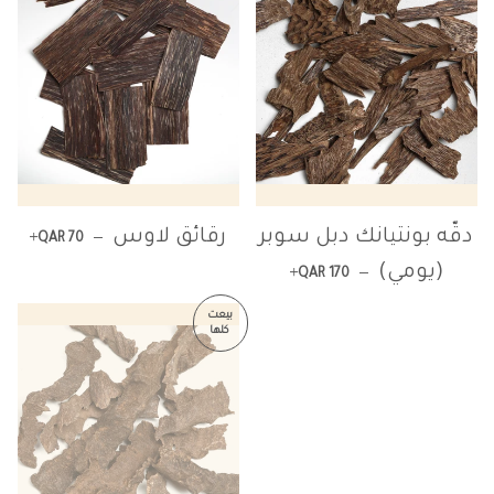
+
السعر العادي
دقّه بونتيانك دبل سوبر
رقائق لاوس
—
QAR 70
+
السعر العادي
(يومي)
—
QAR 170
بيعت
كلها