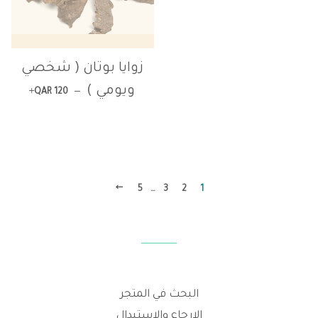
زوايا بوتان ( شخصي
+
السعر العادي
ويومي )
—
QAR 120
التالي
5
…
3
2
1
البحث في المتجر
الإرجاع والاستبدال