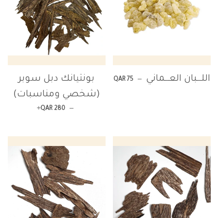
السعر العادي
اللـــبان العـــماني
بونتيانك دبل سوبر
—
QAR 75
(شخصي ومناسبات)
+
السعر العادي
—
QAR 280